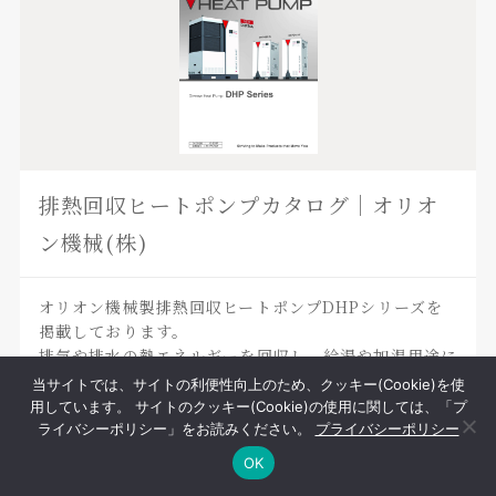
排熱回収ヒートポンプカタログ｜オリオ
ン機械(株)
オリオン機械製排熱回収ヒートポンプDHPシリーズを
掲載しております。
排気や排水の熱エネルギーを回収し、給湯や加温用途に
再利用いただけます。
当サイトでは、サイトの利便性向上のため、クッキー(Cookie)を使
掲載製品ラインナップにつきましては、下記をご覧くだ
用しています。 サイトのクッキー(Cookie)の使用に関しては、「プ
さい。
ライバシーポリシー」をお読みください。
プライバシーポリシー
OK