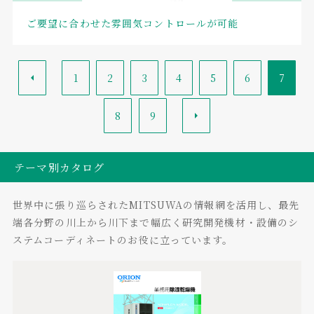
ご要望に合わせた雰囲気コントロールが可能
<
1
2
3
4
5
6
7
8
9
>
テーマ別カタログ
世界中に張り巡らされたMITSUWAの情報網を活用し、最先
端各分野の川上から川下まで幅広く研究開発機材・設備のシ
ステムコーディネートのお役に立っています。