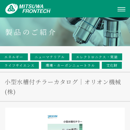
製品のご紹介
エネルギー
ニューマテリアル
エレクトロニクス・実装
ライフサイエンス
環境・カーボンニュートラル
文化財
小型水槽付チラーカタログ｜オリオン機械
(株)