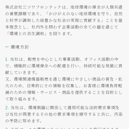
株式会社三ツワフロンテックは、地球環境の保全が人類共通
の重要課題であり、「かけがえのない地球環境を守り、自然
と科学が調和した緑豊かな社会の実現に貢献する」ことを基
本理念とし、社内外を問わず企業活動の全ての面を通じて
「環境との共生調和」を図ります。
環境方針
1.
当社は、販売を中心とした事業活動、オフィス活動の中
で、積極的に環境保全への配慮を行い、持続可能な発展に貢
献していきます。
又、環境関連機器販売を通じ環境にやさしい商品の普及・拡
大のため、日常的にその情報を収集し、お客様に環境負荷軽
減のための情報・サービス・商品を提供することを目的とし
て取り組みます。
2.
当社は、環境側面に関係して適用可能な法的要求事項及
び当社が同意するその他の要求事項を順守すると共に、汚染
の予防に努めます。