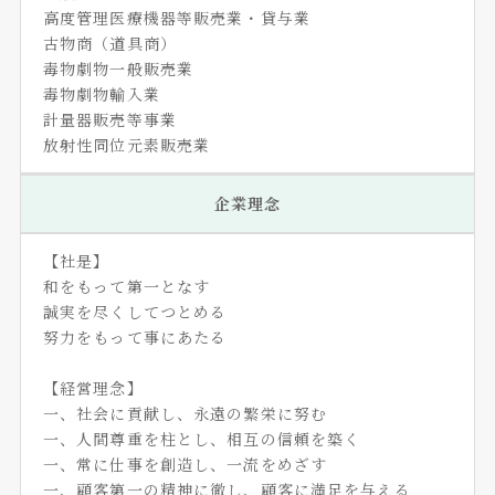
高度管理医療機器等販売業・貸与業
古物商（道具商）
毒物劇物一般販売業
毒物劇物輸入業
計量器販売等事業
放射性同位元素販売業
企業理念
【社是】
和をもって第一となす
誠実を尽くしてつとめる
努力をもって事にあたる
【経営理念】
一、社会に貢献し、永遠の繁栄に努む
一、人間尊重を柱とし、相互の信頼を築く
一、常に仕事を創造し、一流をめざす
一、顧客第一の精神に徹し、顧客に満足を与える