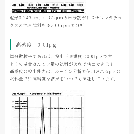
粒形0.343μm、0.372μmの単分散ポリスチレンラテッ
クスの混合試料を18.000rpmで分析
高感度 0.01μｇ
単分散粒子であれば、検出下限濃度は0.01μｇです。
多くの場合ほんの少量の試料があれば検出できます。
高感度の検出能力は、ルーチン分析で使用されるμｇの
試料量では高精度な結果をいつでも保証しています。