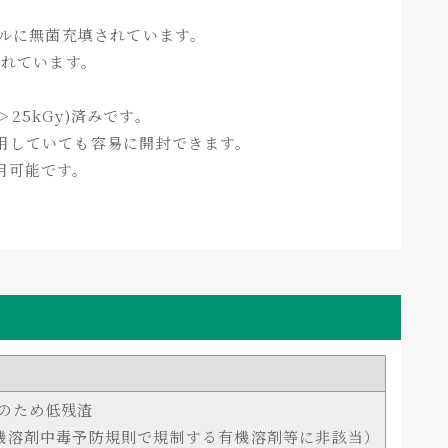
トルに無菌充填されています。
されています。
。
25kGy)済みです。
ブを着用していても容易に開封できます。
用可能です。
加のため低残渣
有機溶剤中毒予防規則で規制する有機溶剤等に非該当）