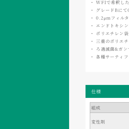
・ WFIで希釈し
・ グレードBに
・ 0.2μmフ
・ エンドトキシン
・ ポリエチレン袋
・ 三重のポリエチレ
・ ろ過滅菌&ガ
・ 各種サーティ
仕様
組成
変性剤