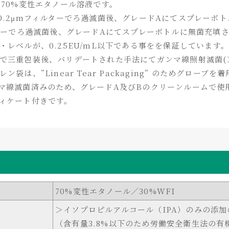
た70%変性エタノール溶液です。
て0.2μmフィルターでろ過滅菌後、グレードAにてスプレーボ
ィルターでろ過滅菌後、グレードAにてスプレーボトルに無菌充填
・レベルが、0.25EU/mL以下である事をを保証しています
で三重包装後、バリデートされた手法にてガンマ線照射滅菌(＞
ン袋は、”Linear Tear Packaging” のためグロー
ンマ線滅菌済みのため、グレードA及びBのクリーンルームで使
フィケート付きです。
70%変性エタノール／30%WFI
＞イソプロピルアルコール（IPA）のみの添
（含有量3.8%以下のため労働安全衛生法の