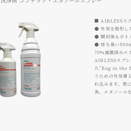
洗浄剤 コンテック・エタノールスプレー
■ AIRLESS
● 外気を吸引し
● 開封後もボト
● 持ち易い50
70%滅菌済み
AIRLESSス
た”Bag in t
うための外気導
れ込みます。更
為、エタノール