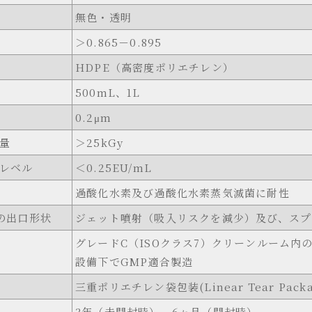
無色・透明
＞0.865－0.895
HDPE（高密度ポリエチレン）
500mL、1L
0.2μm
量
＞25kGy
レベル
＜0.25EU/mL
過酸化水素及び過酸化水素蒸気滅菌に耐性
ルの出口形状
ジェット噴射（吸入リスクを減少）及び、スプ
グレードC（ISOクラス7）クリーンルーム内
設備下でGMP適合製造
三重ポリエチレン袋包装(Linear Tear Packa
3年（未開封時）、6ヶ月（開封時）