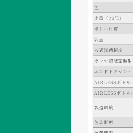
色
比重（20℃）
ボトル材質
容量
ろ過滅菌精度
ガンマ線滅菌照射
エンドトキシン・
AIRLESSボトル
AIRLESSボト
製造環境
包装形態
消費期限