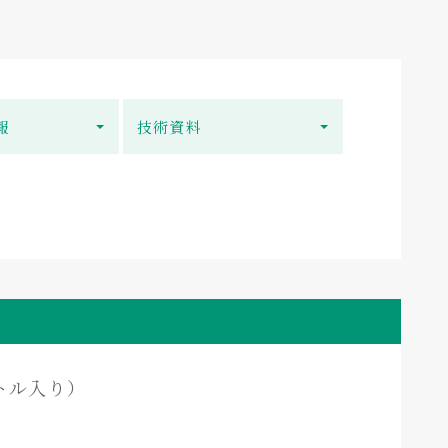
報
技術資料
トル入り）