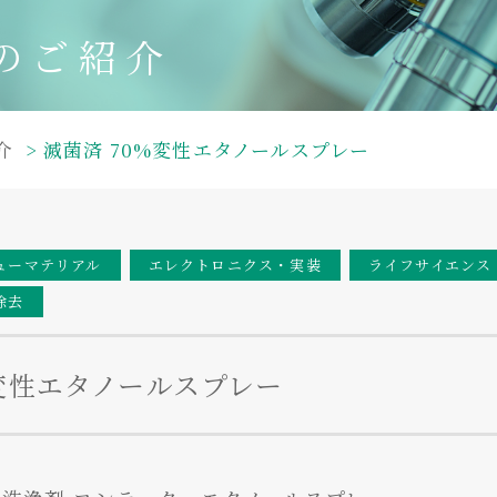
のご紹介
介
滅菌済 70%変性エタノールスプレー
ューマテリアル
エレクトロニクス・実装
ライフサイエンス
除去
%変性エタノールスプレー