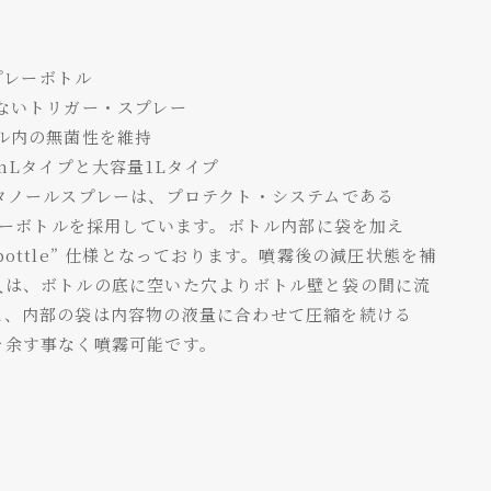
スプレーボトル
ないトリガー・スプレー
ル内の無菌性を維持
0mLタイプと大容量1Lタイプ
エタノールスプレーは、プロテクト・システムである
プレーボトルを採用しています。ボトル内部に袋を加え
he bottle” 仕様となっております。噴霧後の減圧状態を補
入は、ボトルの底に空いた穴よりボトル壁と袋の間に流
に、内部の袋は内容物の液量に合わせて圧縮を続ける
を余す事なく噴霧可能です。