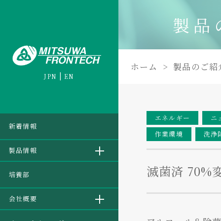
製品
ホーム
製品のご紹
JPN
EN
エネルギー
ニ
新着情報
作業環境
洗浄
製品情報
滅菌済 70
培養部
会社概要