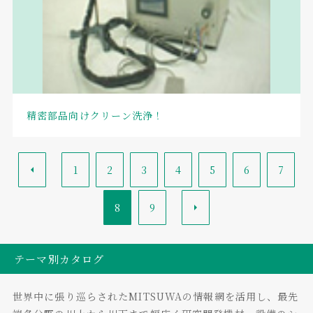
精密部品向けクリーン洗浄！
<
1
2
3
4
5
6
7
8
9
>
テーマ別カタログ
世界中に張り巡らされたMITSUWAの情報網を活用し、最先