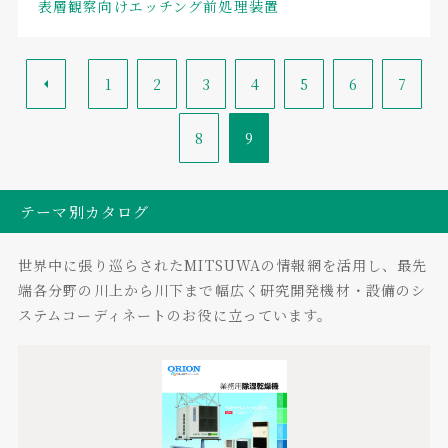
表層観察向けエッチング前処理装置
<
1
2
3
4
5
6
7
8
9
テーマ別カタログ
世界中に張り巡らされたMITSUWAの情報網を活用し、最先
端各分野の川上から川下まで幅広く研究開発機材・設備のシ
ステムコーディネートのお役に立っています。