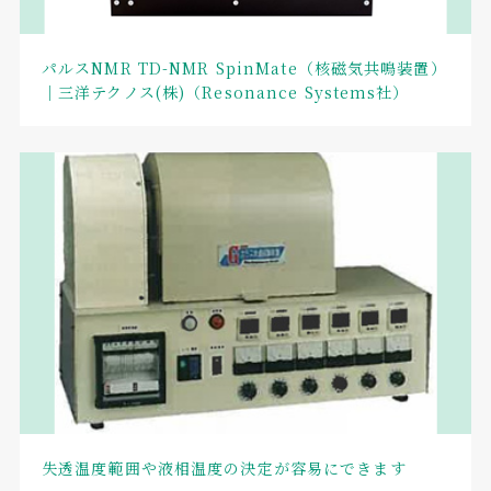
パルスNMR TD-NMR SpinMate（核磁気共鳴装置）
｜三洋テクノス(株)（Resonance Systems社）
失透温度範囲や液相温度の決定が容易にできます