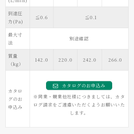
(L/min)
到達圧
≦0.6
≦0.1
力(Pa)
最大寸
別途確認
法
質量
142.0
220.0
242.0
266.0
（kg）
カタログのお申込み
カタロ
※同業・競業他社様につきましては、カタ
グのお
ログ請求をご遠慮いただくようお願いいた
申込み
します。