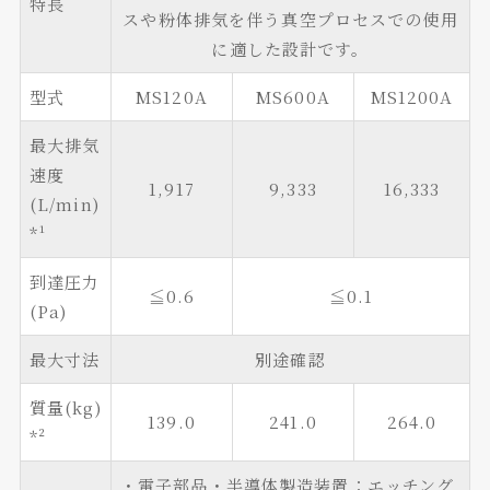
特長
スや粉体排気を伴う真空プロセスでの使用
に適した設計です。
型式
MS120A
MS600A
MS1200A
最大排気
速度
1,917
9,333
16,333
(L/min)
*¹
到達圧力
≦0.6
≦0.1
(Pa)
最大寸法
別途確認
質量(kg)
139.0
241.0
264.0
*²
・電子部品・半導体製造装置：エッチング