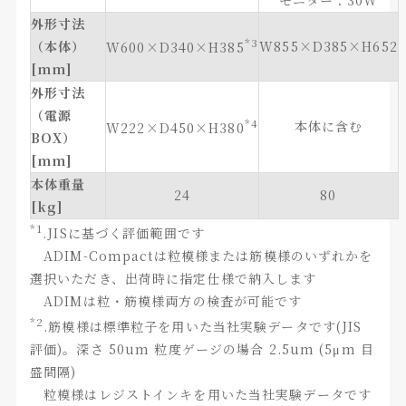
モニター：30W
外形寸法
*3
（本体）
W855×D385×H652
W600×D340×H385
[mm]
外形寸法
（電源
*4
本体に含む
W222×D450×H380
BOX）
[mm]
本体重量
24
80
[kg]
*1
.JISに基づく評価範囲です
ADIM-Compactは粒模様または筋模様のいずれかを
選択いただき、出荷時に指定仕様で納入します
ADIMは粒・筋模様両方の検査が可能です
*2
.筋模様は標準粒子を用いた当社実験データです(JIS
評価)。深さ 50um 粒度ゲージの場合 2.5um (5μm 目
盛間隔)
粒模様はレジストインキを用いた当社実験データです