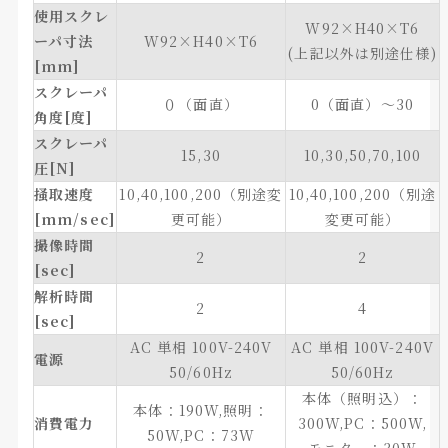
使用スクレ
W92×H40×T6
ーパ寸法
W92×H40×T6
(上記以外は別途仕様)
[mm]
スクレーパ
０（面直）
0（面直）～30
角度[度]
スクレーパ
15,30
10,30,50,70,100
圧[N
]
掻取速度
10,40,100,200（別途変
10,40,100,200（別途
[mm/sec]
更可能）
変更可能）
撮像時間
2
2
[sec]
解析時間
2
4
[sec]
AC 単相 100V-240V
AC 単相 100V-240V
電源
50/60Hz
50/60Hz
本体（照明込）：
本体：190W,照明：
消費電力
300W,PC：500W,
50W,PC：73W