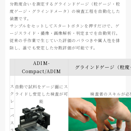
分散度合いを測定するグラインドゲージ（粒ゲージ・粒
度ゲージ・グラインドメータ）の検査工程を自動化した
装置です。
サンプルをセットしてスタートボタンを押すだけで、ゲ
ージスライド・撮像・画像解析・判定までを自動実行。
従来の手作業で生じていた評価のバラつきや属人性を排
除し、誰でも安定した分散評価が可能です。
ADIM-
グラインドゲージ（粒度
Compact/ADIM
ス
自動で試料をゲージ面にス
ク
ライドし安定した検査が可
検査者のスキルが必
レ
能
ー
パ
ス
ラ