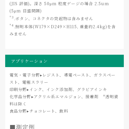
(JIS 評価)。深さ 50μm 粒度ゲージの場合 2.5um
(5μm 目盛間隔)
*3
.ボタン、コネクタの突起物は含みません
*4
.照明本体(W179×D249×H115, 重量約2.4kg)を含
みません
アプリケーション
電気・電子分野▸レジスト、導電ペースト、ガラスペー
スト、電極スラリー
印刷分野▸インク、インク添加剤、グラビアインキ
化学品分野▸アクリル系エマルジョン、接着剤 *透明資
料は除く
食品分野▸チョコレート、飲料
■測定例