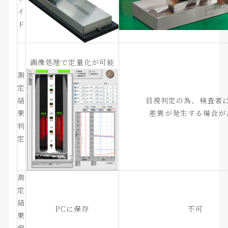
イ
ド
画像処理で定量化が可能
測
定
結
目視判定の為、検査者
果
差異が発生する場合が
判
定
測
定
結
PCに保存
不可
果