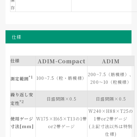
保
存
仕様
ADIM-Compact
ADIM
仕様
200~7.5（筋模様）、
*1
100~7.5（粒・筋模様）
測定範囲
200～10（粒模様）
繰り返し安
目盛間隔×0.5
目盛間隔×0.5
*2
定性
W240×H88×T25の
使用ゲージ
W175×H65×T13の1帯
1帯or2帯ゲージ
寸法[mm]
or2帯ゲージ
(上記寸法以外は特別
仕様)