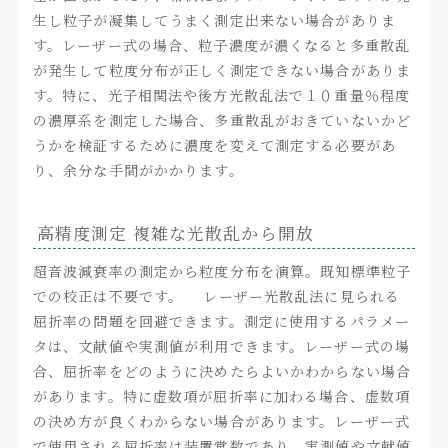
生し粒子が凝集してうまく測定出来ない場合がありま
す。レーザー式の場合、粒子濃度が濃くなると多重散乱
が発生して粒度分布が正しく測定できない場合がありま
す。特に、光子相関法や後方光散乱法で１０重量％程度
の濃厚系を測定した場合、多重散乱がおきていないかど
うかを検証するために濃度を変えて測定する必要があ
り、余分な手間がかかります。
高精度測定 複雑な光散乱から開放
超音波減衰率の測定から粒度分布を演算。既知標準粒子
での校正は不要です。 レーザー光散乱法に見られる
屈折率の問題を回避できます。測定に使用するパラメー
タは、文献値や実測値が利用できます。レーザー式の場
合、屈折率をどのように決めたらよいかわからない場合
があります。特に虚数項が屈折率に加わる場合、虚数項
の決め方が良くわからない場合があります。レーザー式
で使用される屈折率は装置常数であり、実測値や文献値