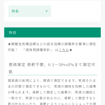
特長
特長
★無極性有機溶媒などの混合溶媒の誘電率を簡単に測定
可能！ 「液体用誘電率計」 は
こちら
★
原液測定 希釈不要、0.1～50vol%まで測定可
能
超音波の採用により、原液で測定できます。実液そのま
まの状態で測定できるので、実液の傾向を反映した結果
が得られます。希釈して測定した結果が、実液の傾向と
一致せず、実液では差があるのに、希釈して測定すると
差が出なかったり、希釈によりソルベントショックが発