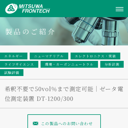
製品のご紹介
エネルギー
ニューマテリアル
エレクトロニクス・実装
ライフサイエンス
環境・カーボンニュートラル
分析計測
試験評価
希釈不要で50vol％まで測定可能｜ゼータ電
位測定装置 DT-1200/300
この製品へのお問い合わせ