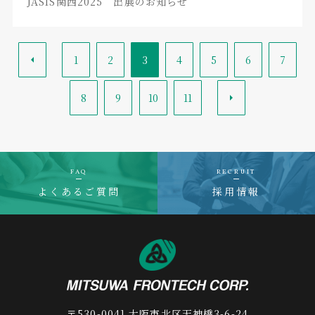
JASIS関西2025 出展のお知らせ
<
1
2
3
4
5
6
7
8
9
10
11
>
FAQ
RECRUIT
よくあるご質問
採用情報
〒530-0041 大阪市北区天神橋3-6-24