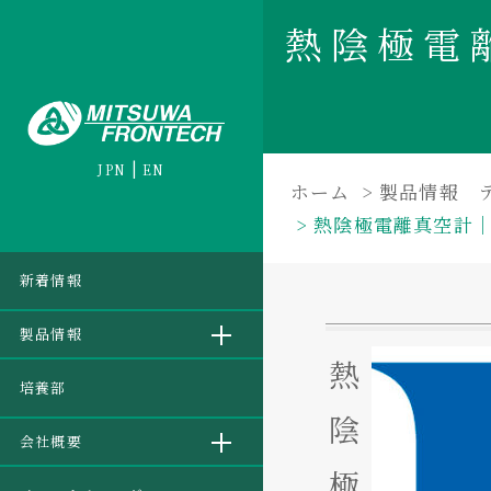
熱陰極電
JPN
EN
ホーム
製品情報 
熱陰極電離真空計
新着情報
製品情報
熱
培養部
陰
会社概要
極