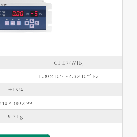
GI-D7(WIB)
1.30×10⁻⁶～2.3×10⁻² Pa
±15%
240×380×99
5.7 kg