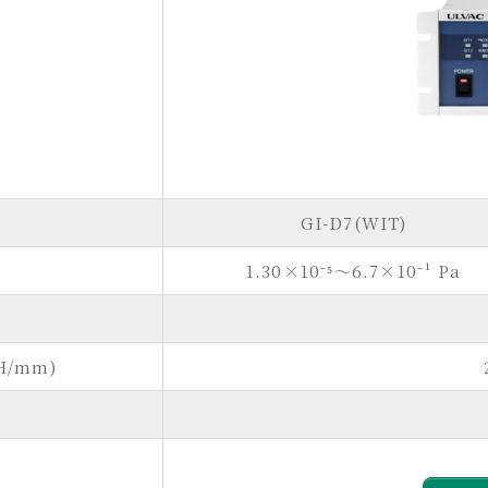
GI-D7(WIT)
1.30×10⁻⁵～6.7×10⁻¹ Pa
/mm)