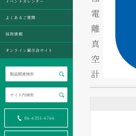
イベントカレンダー
電
よくあるご質問
離
採用情報
真
オンライン展示会サイト
空
計
06-6351-6766