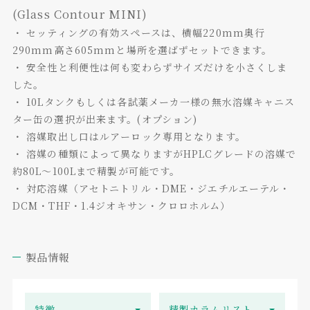
(Glass Contour MINI)
・ セッティングの有効スペースは、横幅220mm奥行
290mm高さ605mmと場所を選ばずセットできます。
・ 安全性と利便性は何も変わらずサイズだけを小さくしま
した。
・ 10Lタンクもしくは各試薬メーカ一様の無水溶媒キャニス
ター缶の選択が出来ます。(オプション)
・ 溶媒取出し口はルアーロック専用となります。
・ 溶媒の種類によって異なりますがHPLCグレードの溶媒で
約80L～100Lまで精製が可能です。
・ 対応溶媒（アセトニトリル・DME・ジエチルエーテル・
DCM・THF・1.4ジオキサン・クロロホルム）
製品情報
特徴
精製カラムリスト