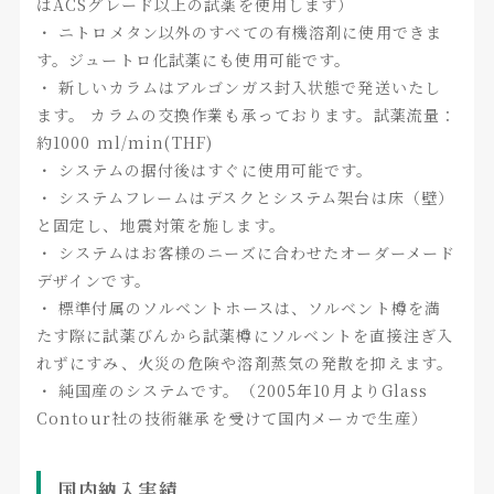
はACSグレード以上の試薬を使用します）
・ ニトロメタン以外のすべての有機溶剤に使用できま
す。ジュートロ化試薬にも使用可能です。
・ 新しいカラムはアルゴンガス封入状態で発送いたし
ます。 カラムの交換作業も承っております。試薬流量：
約1000 ml/min(THF)
・ システムの据付後はすぐに使用可能です。
・ システムフレームはデスクとシステム架台は床（壁）
と固定し、地震対策を施します。
・ システムはお客様のニーズに合わせたオーダーメード
デザインです。
・ 標準付属のソルベントホースは、ソルベント樽を満
たす際に試薬びんから試薬樽にソルベントを直接注ぎ入
れずにすみ、火災の危険や溶剤蒸気の発散を抑えます。
・ 純国産のシステムです。（2005年10月よりGlass
Contour社の技術継承を受けて国内メーカで生産）
国内納入実績