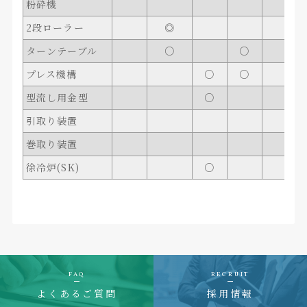
粉砕機
2段ローラー
◎
ターンテーブル
○
○
プレス機構
○
○
型流し用金型
○
引取り装置
巻取り装置
◎
徐冷炉(SK)
○
FAQ
RECRUIT
よくあるご質問
採用情報