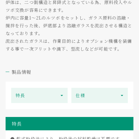
炉体は、二つ割構造と昇降式となっている為、原料投入やル
ツボ交換が容易にできます。
炉内に容量1～2Lのルツボをセットし、ガラス原料の溶融・
撹拌を行った後、炉底部より溶融ガラスを流出させる構造と
なっております。
流出されたガラスは、作業目的によりオプション機構を装備
する事で一次フリットや滴下、型流しなどが可能です。
製品情報
特長
仕様
特長
● 乾式粉砕法により、粉砕後の試料乾燥は不要です