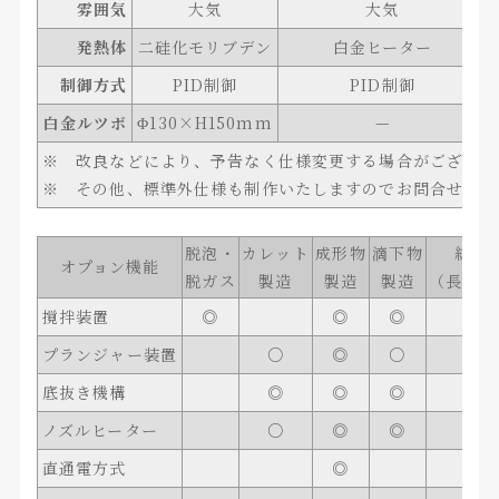
雰囲気
大気
大気
発熱体
二硅化モリブデン
白金ヒーター
制御方式
PID制御
PID制御
白金ルツボ
Φ130×H150mm
—
※ 改良などにより、予告なく仕様変更する場合がございま
※ その他、標準外仕様も制作いたしますのでお問合せ下さ
脱泡・
カレット
成形物
滴下物
紡糸
オプョン機能
脱ガス
製造
製造
製造
（長繊維
撹拌装置
◎
◎
◎
プランジャー装置
○
◎
○
底抜き機構
◎
◎
◎
◎
ノズルヒーター
○
◎
◎
○
直通電方式
◎