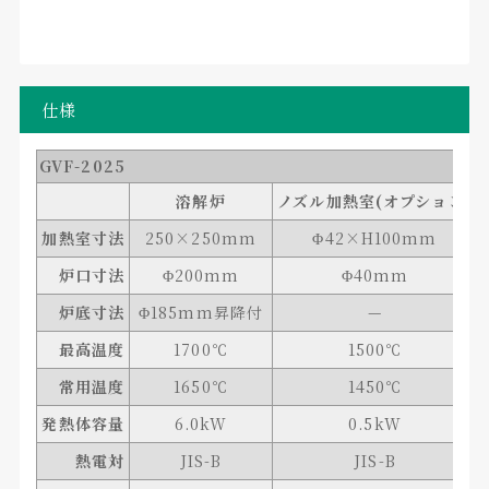
仕様
GVF-2025
溶解炉
ノズル加熱室(オプション)
加熱室寸法
250×250mm
Φ42×H100mm
炉口寸法
Φ200mm
Φ40mm
炉底寸法
Φ185mm昇降付
—
最高温度
1700℃
1500℃
常用温度
1650℃
1450℃
発熱体容量
6.0kW
0.5kW
熱電対
JIS-B
JIS-B