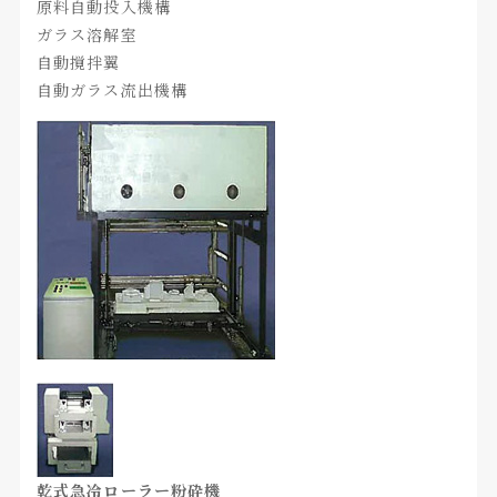
原料自動投入機構
ガラス溶解室
自動撹拌翼
自動ガラス流出機構
乾式急冷ローラー粉砕機