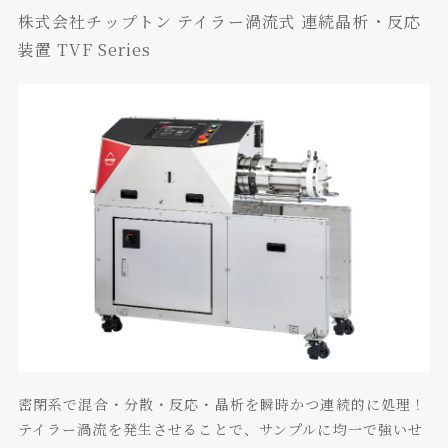
株式会社チップトン テイラー渦流式 連続晶析・反応
装置 TVF Series
密閉系で混合・分散・反応・晶析を瞬時かつ連続的に処理！
テイラー渦流を発生させることで、サンプルに均一で強いせ