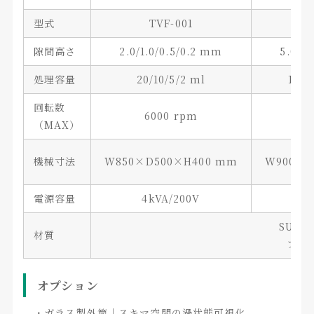
型式
TVF-001
隙間高さ
2.0/1.0/0.5/0.2 mm
5.0/2
処理容量
20/10/5/2 ml
106/
回転数
6000 rpm
3
（MAX）
機械寸法
W850×D500×H400 mm
W900×D
電源容量
4kVA/200V
4
SUS3
材質
フッ素
オプション
・ガラス製外筒｜スキマ空間の渦状態可視化