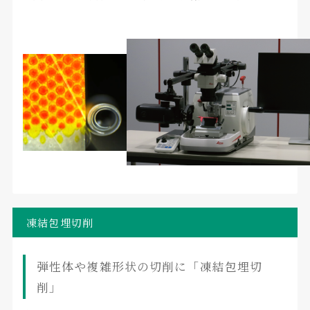
凍結包埋切削
弾性体や複雑形状の切削に「凍結包埋切
削」