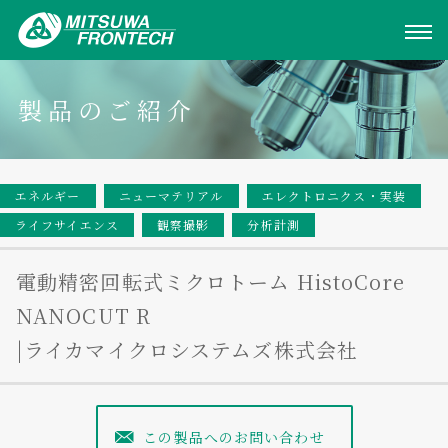
製品のご紹介
エネルギー
ニューマテリアル
エレクトロニクス・実装
ライフサイエンス
観察撮影
分析計測
電動精密回転式ミクロトーム HistoCore
NANOCUT R
|ライカマイクロシステムズ株式会社
この製品へのお問い合わせ