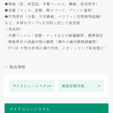
◆樹脂（板、成型品、多層フィルム、繊維、発泡素材）
◆金属（メッキ、塗膜、微小パーツ、プリント基板）
◆生物素材（毛髪、天然繊維、パラフィン包埋動物組織）
など、多様なサンプルを目的に応じて前処理
〈用途例〉
・多層フィルム・塗膜・メッキなどの断面観察、膜厚測定
・樹脂素材の結晶状態の観察（薄片の偏光顕微鏡観察）
・FT-IR や熱分析用の薄片作成、イオンミリング前処理に！
製品情報
サイドビューシステム
凍結包埋切削
サイドビューシステム