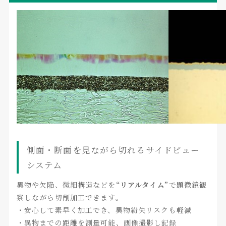
側面・断面を見ながら切れるサイドビュー
システム
異物や欠陥、微細構造などを
“リアルタイム”
で顕微鏡観
察しながら切削加工できます。
・安心して素早く加工でき、異物紛失リスクも軽減
・異物までの距離を測量可能、画像撮影し記録