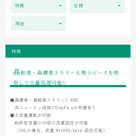
特徴
仕様
用途
特徴
高
粘度・高濃度スラリーも微小ビーズを使
用して大量処理可能!!
●高濃度・高粘度スラリーに対応
非ニュートン流体3万mPa.sの実績有り
●大流量運転が可能
粉砕室容量の10倍の流量設定が可能
（10Lの場合、流量 約100L/min 設定可能）