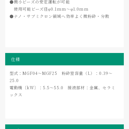
●微小ビーズの安定運転が可能
使用可能ビーズ径φ0.1mm～φ1.0mm
●ナノ・サブミクロン領域へ効率よく微粉砕・分散
仕様
型式：MGF04～MGF25 粉砕室容量（L）：0.39～
25.0
電動機〔kW〕：5.5～55.0 接液部材：金属、セラミ
ックス