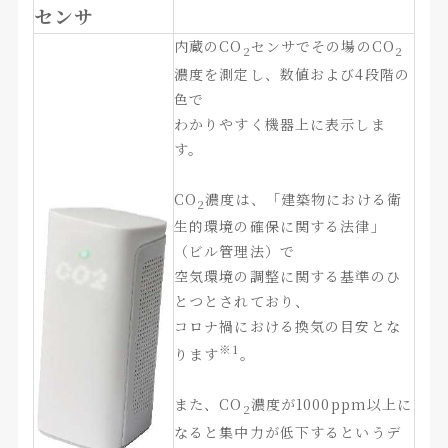
センサ
内蔵のCO
センサでその場のCO
2
2
濃度を測定し、数値および4段階の
色で
わかりやすく機器上に表示しま
す。
CO
濃度は、「建築物における衛
2
生的環境の確保に関する法律」
（ビル管理法）で
空気環境の調整に関する基準のひ
とつとされており、
コロナ禍における換気の目安とな
※1
ります
。
また、CO
濃度が1000ppm以上に
2
なると集中力が低下するというデ