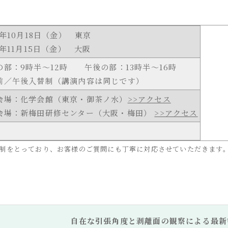
9年10月18日（金） 東京
9年11月15日（金） 大阪
の部：9時半～12時 午後の部：13時半～16時
前／午後入替制（講演内容は同じです）
会場：化学会館（東京・御茶ノ水）
>>アクセス
会場：新梅田研修センター（大阪・梅田）
>>アクセス
制をとっており、お客様のご質問にも丁寧に対応させていただきます
自在な引張角度と剥離面の観察による最新