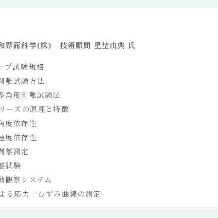
和界面科学(株) 技術顧問 星埜由典 氏
ープ試験規格
剥離試験方法
多角度剥離試験法
シリーズの原理と特徴
角度依存性
速度依存性
剥離測定
離試験
動観察システム
による応力－ひずみ曲線の測定