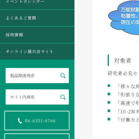
イベントカレンダー
よくあるご質問
採用情報
オンライン展示会サイト
対象者
研究者必見セ
「様々な
「引張り
「高速で
「10
-2
N
「付着力
06-6351-6766