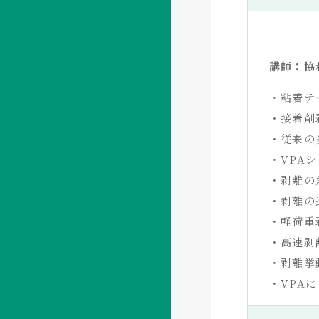
講師：協
・粘着テ
・接着剤
・従来の
・VPA
・剥離の
・剥離の
・軽荷重
・高速剥
・剥離挙
・VPA