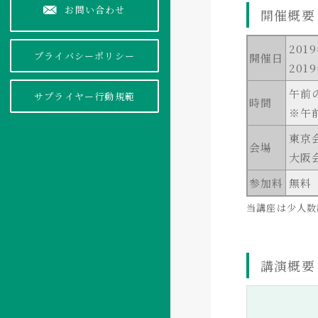
お問い合わせ
開催概要
201
プライバシーポリシー
開催日
201
午前
サプライヤー行動規範
時間
※午
東京
会場
大阪
参加料
無料
当講座は少人数
講演概要