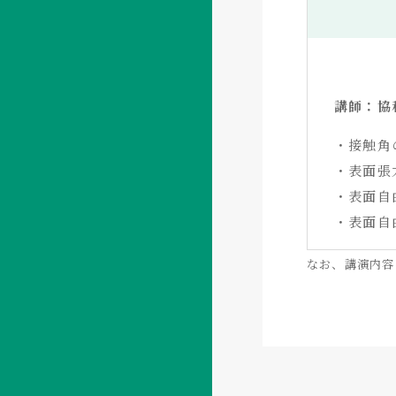
講師：協
・接触角
・表面張
・表面自
・表面自
なお、講演内容