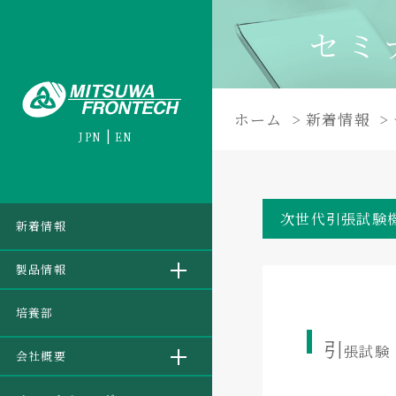
セミ
ホーム
新着情報
JPN
EN
次世代引張試験
新着情報
製品情報
培養部
引
張試験
会社概要