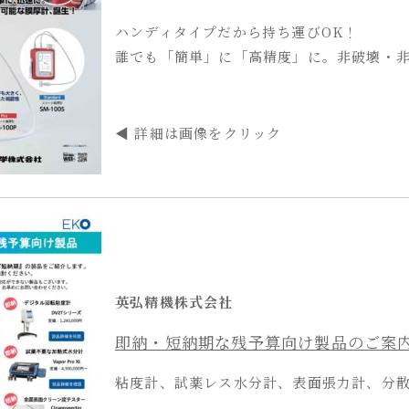
ハンディタイプだから持ち運びOK！
誰でも「簡単」に「高精度」に。非破壊・
◀ 詳細は画像をクリック
英弘精機株式会社
即納・短納期な残予算向け製品のご案
粘度計、試薬レス水分計、表面張力計、分