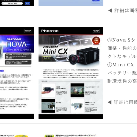
◀ 詳細は画
③Nova S
価格・性能の
クトなモデル
④Mini C
バッテリー駆
耐環境性の高
◀ 詳細は画