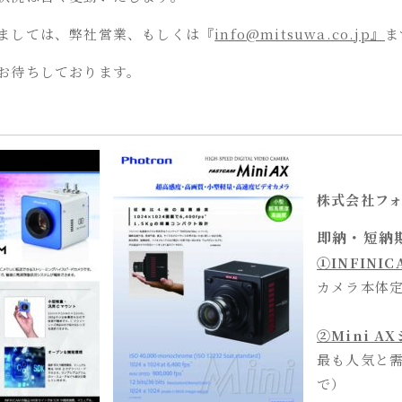
ましては、弊社営業、もしくは『
info@mitsuwa.co.jp』
ま
お待ちしております。
株式会社フ
即納・短納
①INFINI
カメラ本体定
②Mini A
最も人気と
で）