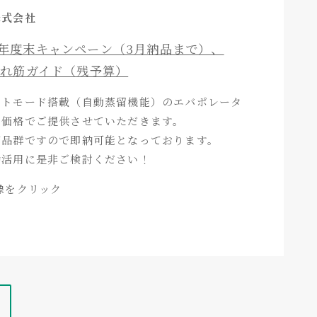
株式会社
年度末キャンペーン（3月納品まで）、
売れ筋ガイド（残予算）
ートモード搭載（自動蒸留機能）のエバポレータ
ち価格でご提供させていただきます。
商品群ですので即納可能となっております。
効活用に是非ご検討ください！
像をクリック