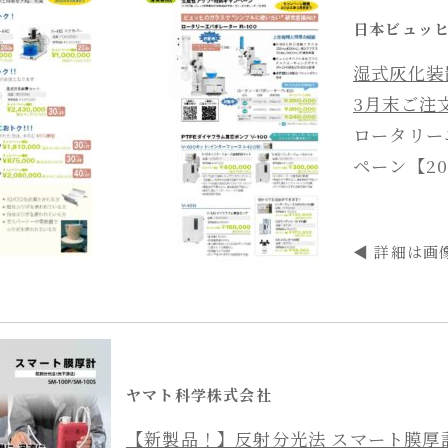
日本ビュッ
湿式灰化装
3月末ご注
ロータリー
ペーン【2
◀ 詳細は画
ヤマト科学株式会社
【新製品！】反射分光法 スマート膜厚