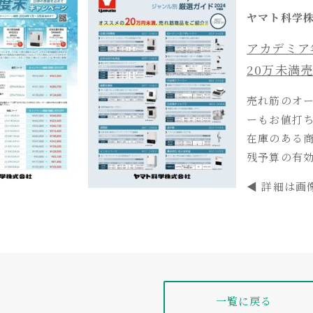
ヤマト科学
アカデミア
20万未満
売れ筋のオ
ーもお値打
在庫のある
残予算の有
◀ 詳細は画
一覧に戻る