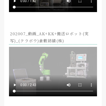
202007_動画_AK+KK+搬送ロボット(実
写)_(クラボウ)倉敷紡績(株)