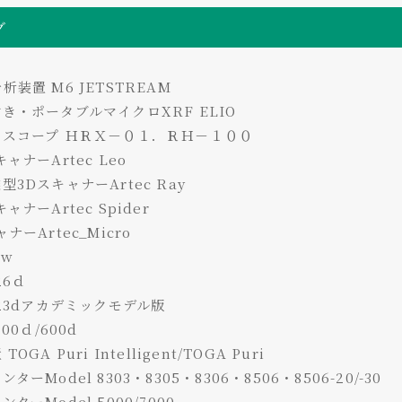
グ
装置 M6 JETSTREAM
き・ポータブルマイクロXRF ELIO
スコープ ＨＲＸ－０１．ＲＨ－１００
ャナーArtec Leo
3DスキャナーArtec Ray
ナーArtec Spider
ーArtec_Micro
ew
26ｄ
-23dアカデミックモデル版
00ｄ/600d
GA Puri Intelligent/TOGA Puri
ーModel 8303・8305・8306・8506・8506-20/-30
ーModel 5000/7000