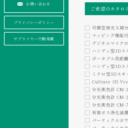
お問い合わせ
ご希望のカタロ
プライバシーポリシー
可搬型蛍光Ｘ線分析
マッピング機能付
サプライヤー行動規範
デジタルマイクロ
ハンディ型3Dスキ
ポータブル長距離型
ハンディ型3Dスキャ
ミクロ型3Dスキャナ
Culture 3D Vi
分光測色計 CM-
分光測色計 CM
分光測色計 CM-7
有害ガス浄化装置 TO
パーティクルカウンタ
パーティクルカウンタ