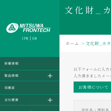
文化財_
JPN
EN
ホーム
文化財_カ
新着情報
以下フォームに入力
製品情報
入力頂きましたメー
お客様について
培養部
会社概要
会社名・学校名