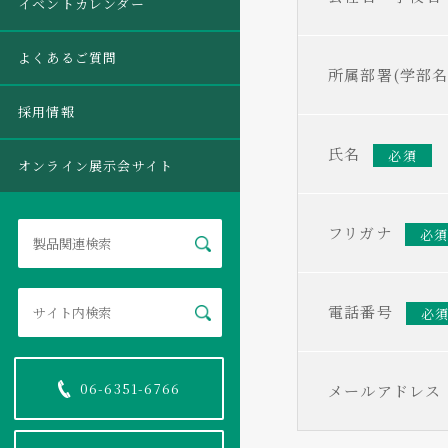
イベントカレンダー
よくあるご質問
所属部署(学部名
採用情報
氏名
必須
オンライン展示会サイト
フリガナ
必
電話番号
必
06-6351-6766
メールアドレス