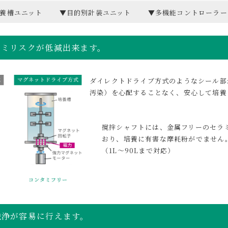
養槽ユニット
▼目的別計装ユニット
▼多機能コントローラー
タミリスクが低減出来ます。
ダイレクトドライブ方式のようなシール部
汚染）を心配することなく、安心して培養
撹拌シャフトには、金属フリーのセラ
おり、培養に有害な摩耗粉がでません
（1L～90Lまで対応）
洗浄が容易に行えます。