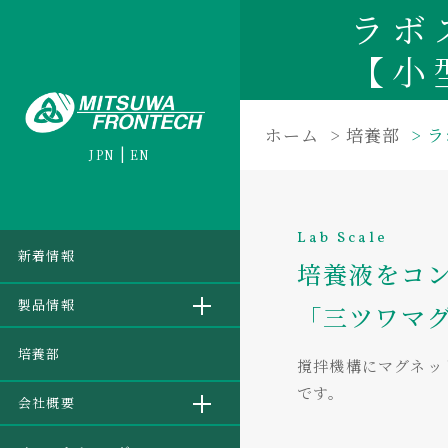
ラボ
【小
ホーム
培養部
ラ
JPN
EN
Lab Scale
新着情報
培養液をコ
製品情報
「三ツワマ
培養部
撹拌機構にマグネッ
です。
会社概要