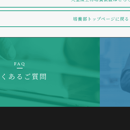
mm
48
56
62
O指示計
PCDM
〇
〇
培養部トップページに戻る
w
9
70～1,400
70～10
in
-1
調節計
PDC
〇
ユニット
DF
w
150
pH
2～1
調節DO
FAQ
PSCDM
〇
〇
ヒーター温度過昇防止機能/撹拌モ
g/L
0～2
よくあるご質問
AC100V/10A アース
On/Of
調節DO
PSCDC
〇
ユニット
加熱：底部プレートヒ－ター/冷却
℃
水温+5℃～50℃
ユニット
ASU
度
連続・間欠・pH
4.3インチ液晶ディス
標準：NBC本体装備の空
ーユニット
DL-1
本体内蔵フラッシュメモ
70～1400
70～1
min
-1