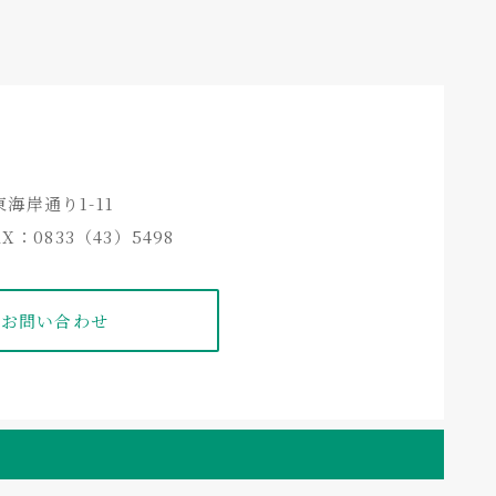
ーズ]
ー
 Advance]
勝手を優先した計装シリーズです。
を選択して価格を抑えたい・・・
のご意見やご要望を頂き、本装置の設計に反映、機能を
装置です。
な培養アプリケーションに対応できる様になりました。
通気量・攪拌速度の調節機能が備わっており定置運転が
ローラーです。
体構造となっており、尚且つ接合部や攪拌シールなどの
東海岸通り1-11
や排ガス測定装置、データロギングソフト、センサー類
います。
AX：0833（43）5498
より一層の培養の効率化を実現します。
機能コントローラーを組み合わせると培養槽内の計測や
す。
Cシリーズも併売しています。
のお問い合わせ