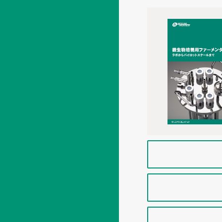
型式
仕様
型
培
全
ファ
養
容
機器
槽
量
構成
コン
ユニッ
層
内
NBC専用培養コ
径
pH指示
(変換器：1ch or
層
型式
深
DO指示
さ
(変換器：1ch or
表示機能
P
撹拌方式
pH・DO指
撹拌翼
温
pH自動調
度
(変換器：1ch or