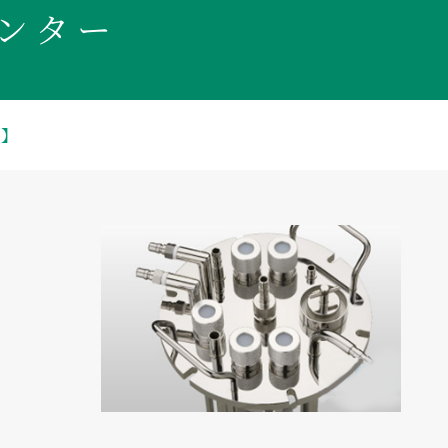
ンター
置】
置