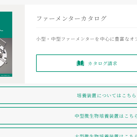
NBC-1000
NBC-2000
NBC-3000
式
iSCC-1000
iSCC-2000
iSCC-300
ファーメンターカタログ
ーメンター型式
NBC-1000
NBC-2000
NBC-3000
L
1
2
3
pH
小型・中型ファーメンターを中心に豊富なオ
トローラー型式
iBC-1000A
iBC-2000A
iBC-3000
ト
型式
モニター
スタット
モニター
mm
94
114
124
ントローラー [BC Advance]
カタログ請求
計
PM-1・2
〇
 2ch)
iBC-1000A
iBC-2000A
iBC-3000A
mm
170
220
260
計
DM-1・2
〇
温度、撹拌回転数、pH、DO、FEED1、FEED
培養装置についてはこちら
 2ch)
V値
下部マグネ
オプション：Air、ORP、EXO
示計
PDM-2
〇
〇
中型微生物培養装置はこち
6枚フラットディスクター
節計
℃
水温+5℃～50℃
PC-1・2
〇
 2ch)
大型微生物培養装置はこち