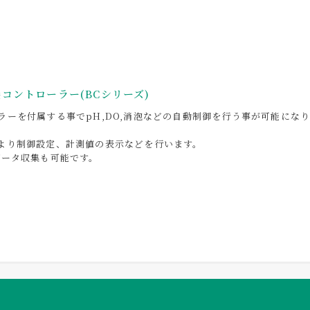
養コントローラー(BCシリーズ)
ラーを付属する事でpH,DO,消泡などの自動制御を行う事が可能にな
より制御設定、計測値の表示などを行います。
データ収集も可能です。
ニット
ニット
多機能コントローラー