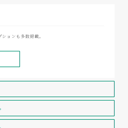
NBC-5000
NBC-10000
NBC-12500
0
iSCC-5000
iSCC-10000
iSCC-12500
NBC-5000
NBC-10000
NBC-12500
5
10
12.5
DO
消泡
濁度
プションも多数掲載。
A
iBC-5000A
iBC-10000A
iBC-12500A
スタット
撹拌制御
自動添加
モニター
143
190
190
iBC-5000A
iBC-10000A
iBC-12500A
340
390
470
2、積算時間：P1・P2・P3・OL1・OL2
ットドライブ
、EXCO
、圧力、OTR他
2
2
ら
ビン翼×2枚、泡切翼×1枚
水温+5℃～
水温+5℃～
45℃
40℃
ら