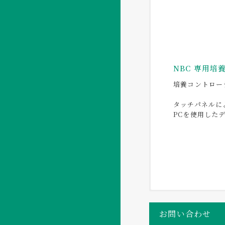
NBC 専用培
培養コントロー
タッチパネルに
PCを使用した
基本培養槽ユ
目的別計装ユ
進化し続ける
お問い合わせ