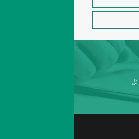
撹拌翼径
撹
pH自動調節D
撹拌
拌
m
調
モーター
速
pH・DO自動
節
度
範
ヒーター
消泡自動添加
囲
用量
pH
pH・消泡自動
安全
DO
m
指示計
電源
消泡
pH・消泡自動
コントロール
調
湿
温度
節
度
濁度センサー
範
撹拌速
囲
撹
拌
データレコーダ