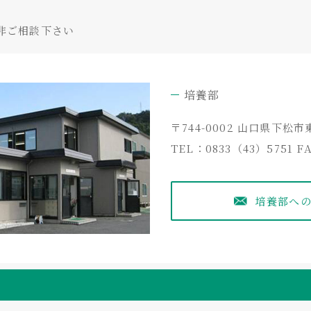
ファーメンター本体 [NBCシリ
培養用モニター/ コントローラ
NBC専用培養コントローラー [BC
非ご相談下さい
シンプル且つ便利に・・・そんな使い
培養目的に必要な計測や調節機能のみ
本製品を発売して以来、お客様から多く
オートクレーブ滅菌対応の卓上型培養
そんなニーズに最適な製品です。
搭載してまいりました。おかげ様で多彩
本装置には基本的な槽内培地の温度・
培養部
まさに培養を進化し続ける多機能コント
可能です。
培養槽は作業性の高い攪拌フレーム一
〒744-0002 山口県下松市
更にオプションの自動添加計量システム
コンタミリスクに配慮して設計されて
TEL：0833（43）5751
F
など豊富な周辺機器と組み合わせれば、
また、別売りの計装ユニットまたは多
自動添加など、更に利便性が向上しま
※アナログpH、DO電極を採用したSC
培養部へ
＋iBCコントローラー組合せ [iSCCシリーズ]