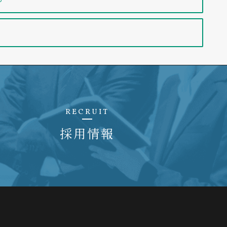
72
76
76
0
00
70～800
70～600
〇
〇
250
2
RECRUIT
〇
ーター過負荷防止機能/漏電検出機能
0
採用情報
付コンセント
f制御
〇
〇
水温+5℃～
水温+5℃～
：槽内冷却コイル ＰＩＤ制御
45℃
40℃
〇
制御連動モード
プレー、アナログ入力10ch(増設不可)
気流量計による手動調節
リ400MB、PC/IF 10BASE-T
000
70～800
70～600