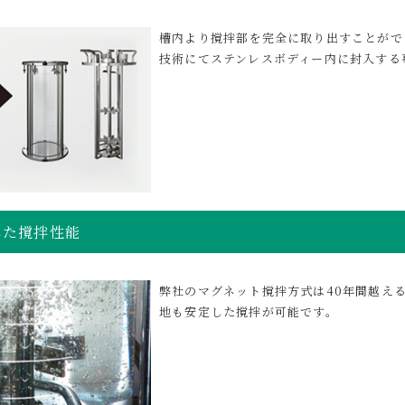
槽内より撹拌部を完全に取り出すことがで
技術にてステンレスボディー内に封入する
した撹拌性能
弊社のマグネット撹拌方式は40年間越え
地も安定した撹拌が可能です。