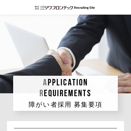
Recruiting Site
A
pplication
R
equirements
障がい者採用 募集要項