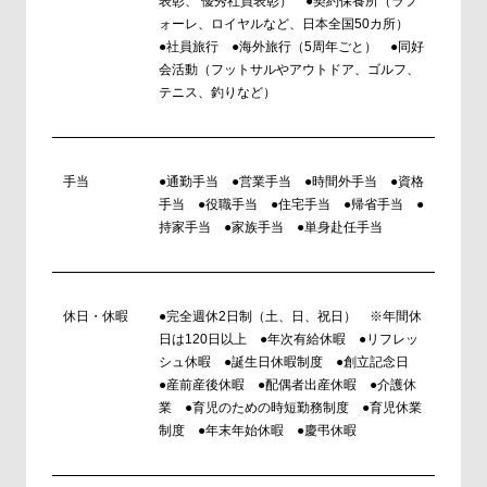
表彰、 優秀社員表彰） ●契約保養所（ラフ
ォーレ、ロイヤルなど、日本全国50カ所）
●社員旅行 ●海外旅行（5周年ごと） ●同好
会活動（フットサルやアウトドア、ゴルフ、
テニス、釣りなど）
手当
●通勤手当 ●営業手当 ●時間外手当 ●資格
手当 ●役職手当 ●住宅手当 ●帰省手当 ●
持家手当 ●家族手当 ●単身赴任手当
休日・休暇
●完全週休2日制（土、日、祝日） ※年間休
日は120日以上 ●年次有給休暇 ●リフレッ
シュ休暇 ●誕生日休暇制度 ●創立記念日
●産前産後休暇 ●配偶者出産休暇 ●介護休
業 ●育児のための時短勤務制度 ●育児休業
制度 ●年末年始休暇 ●慶弔休暇