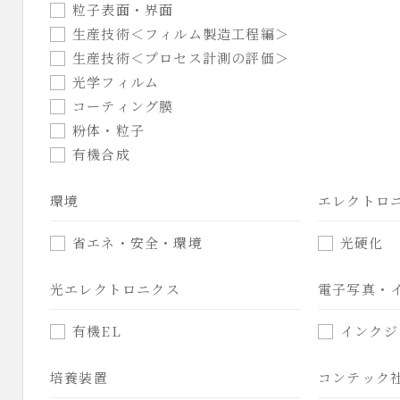
粒子表面・界面
生産技術＜フィルム製造工程編＞
生産技術＜プロセス計測の評価＞
光学フィルム
コーティング膜
粉体・粒子
有機合成
環境
エレクトロ
省エネ・安全・環境
光硬化
光エレクトロニクス
電子写真・
有機EL
インクジ
培養装置
コンテック