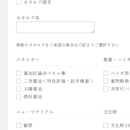
カタログ請求
カタログ名
複数のカタログをご希望の場合は下記よりご選択下さい
エネルギー
製薬・バイ
電池討論会パネル集
バイオ医
二次電池＜特性評価・試作機器＞
薬物動態
太陽電池
次世代バ
燃料電池
ニューマテリアル
文化財
観察
文化財20