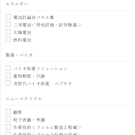
エネルギー
電池討論会パネル集
二次電池＜特性評価・試作機器＞
太陽電池
燃料電池
製薬・バイオ
バイオ医薬ソリューション
薬物動態・代謝
次世代バイオ医薬 ペプチド
ニューマテリアル
観察
粒子表面・界面
生産技術＜フィルム製造工程編＞
生産技術＜プロセス計測の評価＞