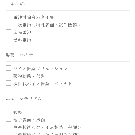
エネルギー
電池討論会パネル集
二次電池＜特性評価・試作機器＞
太陽電池
燃料電池
製薬・バイオ
バイオ医薬ソリューション
薬物動態・代謝
次世代バイオ医薬 ペプチド
ニューマテリアル
観察
粒子表面・界面
生産技術＜フィルム製造工程編＞
生産技術＜プロセス計測の評価＞