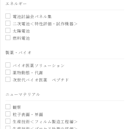
エネルギー
電池討論会パネル集
二次電池＜特性評価・試作機器＞
太陽電池
燃料電池
製薬・バイオ
バイオ医薬ソリューション
薬物動態・代謝
次世代バイオ医薬 ペプチド
ニューマテリアル
観察
粒子表面・界面
生産技術＜フィルム製造工程編＞
生産技術＜プロセス計測の評価＞