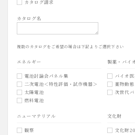
カタログ請求
カタログ名
複数のカタログをご希望の場合は下記よりご選択下さい
エネルギー
製薬・バイ
電池討論会パネル集
バイオ医
二次電池＜特性評価・試作機器＞
薬物動態
太陽電池
次世代バ
燃料電池
ニューマテリアル
文化財
観察
文化財20