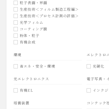
粒子表面・界面
生産技術＜フィルム製造工程編＞
生産技術＜プロセス計測の評価＞
光学フィルム
コーティング膜
粉体・粒子
有機合成
環境
エレクトロ
省エネ・安全・環境
光硬化
光エレクトロニクス
電子写真・
有機EL
インクジ
培養装置
コンテック