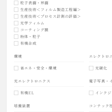
粒子表面・界面
生産技術＜フィルム製造工程編＞
生産技術＜プロセス計測の評価＞
光学フィルム
コーティング膜
粉体・粒子
有機合成
環境
エレクトロ
省エネ・安全・環境
光硬化
光エレクトロニクス
電子写真・
有機EL
インクジ
培養装置
コンテック