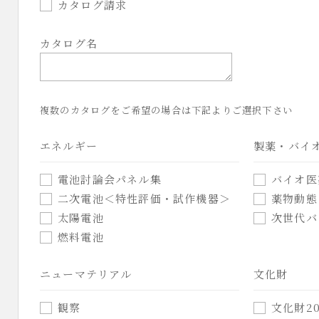
カタログ請求
カタログ名
複数のカタログをご希望の場合は下記よりご選択下さい
エネルギー
製薬・バイ
電池討論会パネル集
バイオ医
二次電池＜特性評価・試作機器＞
薬物動態
太陽電池
次世代バ
燃料電池
ニューマテリアル
文化財
観察
文化財20