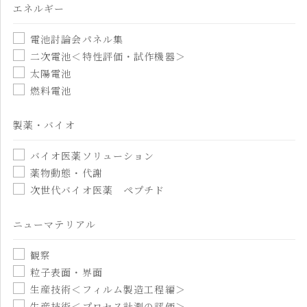
エネルギー
電池討論会パネル集
二次電池＜特性評価・試作機器＞
太陽電池
燃料電池
製薬・バイオ
バイオ医薬ソリューション
薬物動態・代謝
次世代バイオ医薬 ペプチド
ニューマテリアル
観察
粒子表面・界面
生産技術＜フィルム製造工程編＞
生産技術＜プロセス計測の評価＞