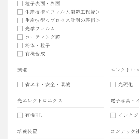
粒子表面・界面
生産技術＜フィルム製造工程編＞
生産技術＜プロセス計測の評価＞
光学フィルム
コーティング膜
粉体・粒子
有機合成
環境
エレクトロ
省エネ・安全・環境
光硬化
光エレクトロニクス
電子写真・
有機EL
インクジ
培養装置
コンテック