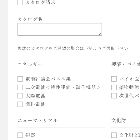
カタログ請求
カタログ名
複数のカタログをご希望の場合は下記よりご選択下さい
エネルギー
製薬・バイ
電池討論会パネル集
バイオ医
二次電池＜特性評価・試作機器＞
薬物動態
太陽電池
次世代バ
燃料電池
ニューマテリアル
文化財
観察
文化財20