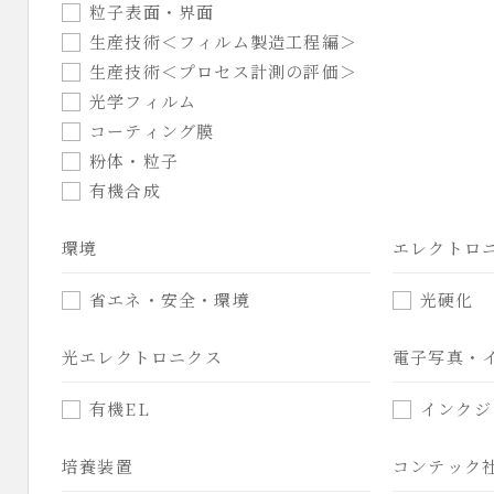
粒子表面・界面
生産技術＜フィルム製造工程編＞
生産技術＜プロセス計測の評価＞
光学フィルム
コーティング膜
粉体・粒子
有機合成
環境
エレクトロ
省エネ・安全・環境
光硬化
光エレクトロニクス
電子写真・
有機EL
インクジ
培養装置
コンテック