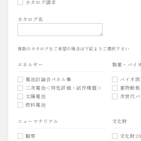
カタログ請求
カタログ名
複数のカタログをご希望の場合は下記よりご選択下さい
エネルギー
製薬・バイ
電池討論会パネル集
バイオ医
二次電池＜特性評価・試作機器＞
薬物動態
太陽電池
次世代バ
燃料電池
ニューマテリアル
文化財
観察
文化財20